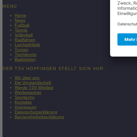
MENU
Home
News
Fußball
Tennis
Volleyball
Radfahren
Leichtathletik
Turnen
Tischtennis
Badminton
DER TSV HÖPFINGEN STELLT SICH VOR
Wir über uns
Die Vorstandschaft
Werde TSV Mitglied
Werbepartner
Sportecho
Kontakte
Impressum
Datenschutzerklärung
Barrierefreiheitserklärung