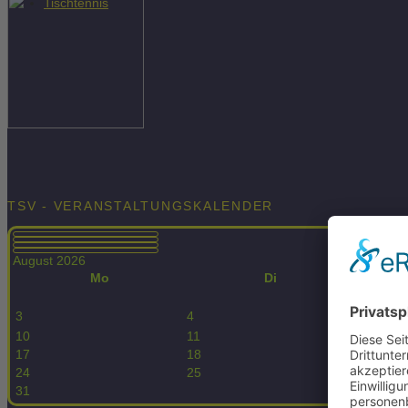
Tischtennis
TSV - VERANSTALTUNGSKALENDER
August 2026
Mo
Di
3
4
5
10
11
12
17
18
19
24
25
26
31