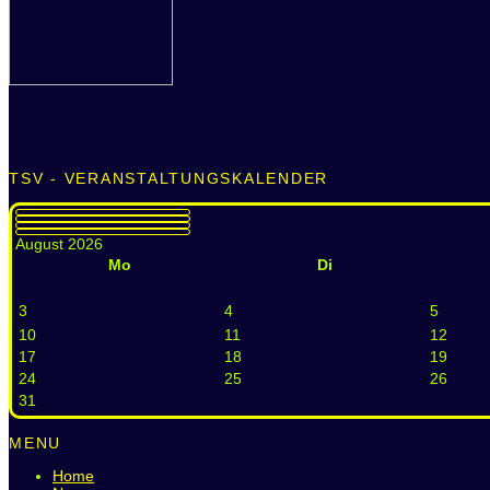
TSV - VERANSTALTUNGSKALENDER
August 2026
Mo
Di
3
4
5
10
11
12
17
18
19
24
25
26
31
MENU
Home