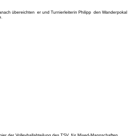
anach übereichten er und Turnierleiterin Philipp den Wanderpokal
e.
rnier der Volleyballabteilung des TSV für Mixed-Mannschaften