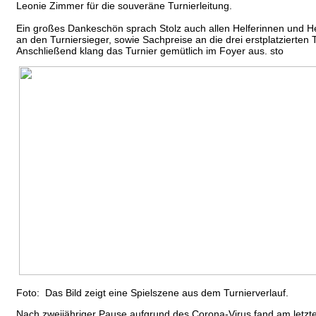
Leonie Zimmer für die souveräne Turnierleitung.
- 2
Ein großes Dankeschön sprach Stolz auch allen Helferinnen und He
an den Turniersieger, sowie Sachpreise an die drei erstplatzierten
Anschließend klang das Turnier gemütlich im Foyer aus. sto
Foto: Das Bild zeigt eine Spielszene aus dem Turnierverlauf.
Nach zweijähriger Pause aufgrund des Corona-Virus fand am letzte