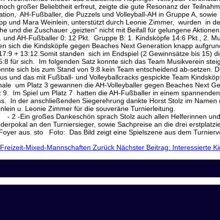
 noch großer Beliebtheit erfreut, zeigte die gute Resonanz der Teilna
on, AH-Fußballer, die Puzzels und Volleyball-AH in Gruppe A, sowie d
ipp und Mara Weinlein, unterstützt durch Leonie Zimmer, wurden in der
e und die Zuschauer „geizten“ nicht mit Beifall für gelungene Aktione
 und AH-Fußballer 0: 12 Pkt. Gruppe B: 1. Kindsköpfe 14:6 Pkt., 2. Mus
nten sich die Kindsköpfe gegen Beaches Next Generation knapp aufgrund
 17:9 + 13:12.Somit standen sich im Endspiel (2 Gewinnsätze bis 15)
5:8 für sich. Im folgenden Satz konnte sich das Team Musikverein ste
 konnte sich bis zum Stand von 9:8 kein Team entscheidend ab-setzen. 
nd das mit Fußball- und Volleyballcracks gespickte Team Kindsköpfe s
inale um Platz 3 gewannen die AH-Volleyballer gegen Beaches Next Ge
atz 9. Im Spiel um Platz 7 hatten die AH-Fußballer in einem spannend
ss. In der anschließenden Siegerehrung dankte Horst Stolz im Namen d
 Mara Weinlein u. Leonie Zimmer für die souveräne Turnierl
ch allen Helferinnen und Helfern aus, die zum
erpokal an den Turniersieger, sowie Sachpreise an die drei erstplatzie
Foyer aus. sto Foto: Das Bild zeigt eine Spielszene aus dem Turnierve
ür Freizeit-Mixed-Mannschaften
Zurück
Nächster Beitrag: Interessierte 