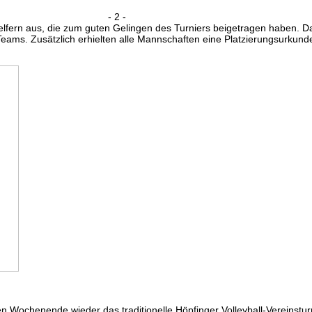
 -
lfern aus, die zum guten Gelingen des Turniers beigetragen haben. D
 Teams. Zusätzlich erhielten alle Mannschaften eine Platzierungsurkund
n Wochenende wieder das traditionelle Höpfinger Volleyball-Vereinstu