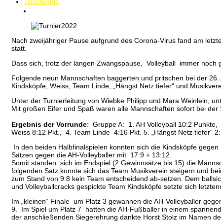
Tischtennis
Nach zweijähriger Pause aufgrund des Corona-Virus fand am letzte
statt.
Dass sich, trotz der langen Zwangspause, Volleyball immer noch gr
Folgende neun Mannschaften baggerten und pritschen bei der 26. 
Kindsköpfe, Weiss, Team Linde, „Hängst Netz tiefer“ und Musikvere
Unter der Turnierleitung von Wiebke Philipp und Mara Weinlein, un
Mit großen Eifer und Spaß waren alle Mannschaften sofort bei der S
Ergebnis der Vorrunde
: Gruppe A: 1. AH Volleyball 10:2 Punkte, 
Weiss 8:12 Pkt., 4. Team Linde 4:16 Pkt. 5. „Hängst Netz tiefer“ 2:
In den beiden Halbfinalspielen konnten sich die Kindsköpfe gegen
Sätzen gegen die AH-Volleyballer mit 17:9 + 13:12.
Somit standen sich im Endspiel (2 Gewinnsätze bis 15) die Mannsc
folgenden Satz konnte sich das Team Musikverein steigern und beid
zum Stand von 9:8 kein Team entscheidend ab-setzen. Dem ballsic
und Volleyballcracks gespickte Team Kindsköpfe setzte sich letzte
Im „kleinen“ Finale um Platz 3 gewannen die AH-Volleyballer gegen
9. Im Spiel um Platz 7 hatten die AH-Fußballer in einem spannen
der anschließenden Siegerehrung dankte Horst Stolz im Namen der 