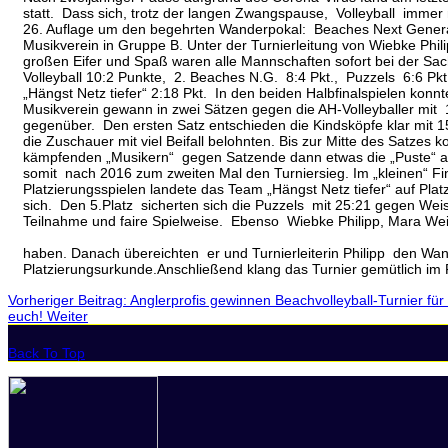
statt. Dass sich, trotz der langen Zwangspause, Volleyball immer
26. Auflage um den begehrten Wanderpokal: Beaches Next Generati
Musikverein in Gruppe B. Unter der Turnierleitung von Wiebke Phil
großen Eifer und Spaß waren alle Mannschaften sofort bei der Sach
Volleyball 10:2 Punkte, 2. Beaches N.G. 8:4 Pkt., Puzzels 6:6 Pkt.
„Hängst Netz tiefer“ 2:18 Pkt. In den beiden Halbfinalspielen kon
Musikverein gewann in zwei Sätzen gegen die AH-Volleyballer mit
gegenüber. Den ersten Satz entschieden die Kindsköpfe klar mit 1
die Zuschauer mit viel Beifall belohnten. Bis zur Mitte des Satzes
kämpfenden „Musikern“ gegen Satzende dann etwas die „Puste“ aus u
somit nach 2016 zum zweiten Mal den Turniersieg. Im „kleinen“ F
Platzierungsspielen landete das Team „Hängst Netz tiefer“ auf Pl
sich. Den 5.Platz sicherten sich die Puzzels mit 25:21 gegen Wei
Teilnahme und faire Spielweise. Ebenso Wiebke Philipp,
- 2 -Ein großes Dankeschön sprach Stolz au
haben. Danach übereichten er und Turnierleiterin Philipp den Wand
Platzierungsurkunde.Anschließend klang das Turnier gemütlich im 
Vorheriger Beitrag: Anglerprofis gewinnen Beachvolleyball-Turnier f
euch!
Weiter
Back To Top