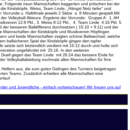
hme. Folgende neun Mannschaften baggerten und pritschen bei der
ie Kindsköpfe, Weiss, Team Linde, „Hängst Netz tiefer“ und
 Vorrunde u. Halbfinale jeweils 2 Sätze a 8 Minuten gespielt.Mit
n der Volleyball-Akteure. Ergebnis der Vorrunde: Gruppe A: 1. AH
ikverein 12:8 Pkt., 3. Weiss 8:12 Pkt., 4. Team Linde 4:16 Pkt. 5.
 der besseren Balldifferenz durchsetzen ( 15:10 + 9:11) und der
 die Mannschaften der Kindsköpfe und Musikverein Höpfingen
igern und beide Mannschaften zeigten schöne Ballwechsel, welche
Dem ballsicheren Spiel der Kindsköpfe gingen den tapfer
etzte sich letztendlich verdient mit 15:12 durch und holte sich
neration ungefährdet mit 25:16. In den weiteren
en Duell gegen das Team Linde mit 26:24 das bessere Ende für
er Volleyballabteilung nochmals allen Mannschaften für Ihre
eitung.
 guten Gelingen des Turniers beigetragen
rten Teams. Zusätzlich erhielten alle Mannschaften eine
rlauf.
Kinder und Jugendliche - einfach vorbeischauen! Wir freuen uns auf