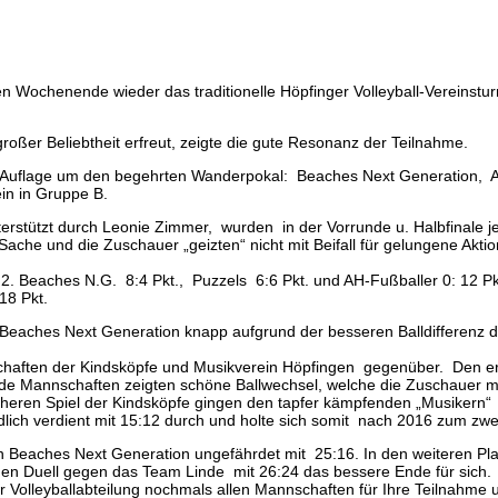
n Wochenende wieder das traditionelle Höpfinger Volleyball-Vereinstu
oßer Beliebtheit erfreut, zeigte die gute Resonanz der Teilnahme.
Auflage um den begehrten Wanderpokal: Beaches Next Generation, AH-
in in Gruppe B.
terstützt durch Leonie Zimmer, wurden in der Vorrunde u. Halbfinale j
ache und die Zuschauer „geizten“ nicht mit Beifall für gelungene Aktio
2. Beaches N.G. 8:4 Pkt., Puzzels 6:6 Pkt. und AH-Fußballer 0: 12 Pkt
18 Pkt.
 Beaches Next Generation knapp aufgrund der besseren Balldifferenz d
haften der Kindsköpfe und Musikverein Höpfingen gegenüber. Den erst
e Mannschaften zeigten schöne Ballwechsel, welche die Zuschauer mit vi
heren Spiel der Kindsköpfe gingen den tapfer kämpfenden „Musikern“
ndlich verdient mit 15:12 durch und holte sich somit nach 2016 zum zwe
 Beaches Next Generation ungefährdet mit 25:16. In den weiteren Plat
den Duell gegen das Team Linde mit 26:24 das bessere Ende für sich. 
Volleyballabteilung nochmals allen Mannschaften für Ihre Teilnahme 