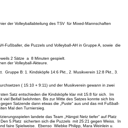
rnier der Volleyballabteilung des TSV für Mixed-Mannschaften
Fußballer, die Puzzels und Volleyball-AH in Gruppe A, sowie die
eweils 2 Sätze a 8 Minuten gespielt.
nen der Volleyball-Akteure.
. Gruppe B: 1. Kindsköpfe 14:6 Pkt., 2. Musikverein 12:8 Pkt., 3.
urchsetzen ( 15:10 + 9:11) und der Musikverein gewann in zwei
en Satz entschieden die Kindsköpfe klar mit 15:8 für sich. Im
el Beifall belohnten. Bis zur Mitte des Satzes konnte sich bis
 gegen Satzende dann etwas die „Puste“ aus und das mit Fußball-
iten Mal den Turniersieg.
zierungsspielen landete das Team „Hängst Netz tiefer“ auf Platz
Den 5.Platz sicherten sich die Puzzels mit 25:21 gegen Weiss. In
und faire Spielweise. Ebenso Wiebke Philipp, Mara Weinlein u.