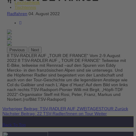
Leichtathletik
Tischtennis
Radfahren
04. August 2022
Previous
Next
8 TSV-RADLER AUF „TOUR DE FRANCE“ Vom 2-9.August
2022:8 TSV-RADLER AUF „ TOUR DE FRANCE“ Teilweise mit
E-Bike, teilweise mit Rennrad –auf den Spuren von Eddy
Merckx- in den französischen Alpen sind sie unterwegs. Und
die Höpfemer Radler sind begeistert von der Landschaft und
auch von der Tour-Geschichte um die legendären Anstiege wie
Col du Galibier und nach L`Alpe d`Huez! Auf dem Bild von links
nach rechts:TSV-Radsport-Pionier Willi mit Birgit, „Höpfi-TDF
2022“-Organisator Steff mit Rosi, Peter, Franz, Markus und
Norbert.(ro/Bild:TSV-Radsport)
Vorheriger Beitrag: TSV-RADLER AUF ZWEITAGESTOUR
Zurück
Nächster Beitrag: 22 TSV-Radler/Innen on Tour
Weiter
Back To Top