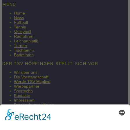
MENU
Home
News
Fußball
Tennis
Volleyball
Radfahren
Leichtathletik
Turnen
Tischtennis
Badminton
DER TSV HÖPFINGEN STELLT SICH VOR
Wir über uns
Die Vorstandschaft
Werde TSV Mitglied
Werbepartner
Sportecho
Kontakte
Impressum
Datenschutzerklärung
Barrierefreiheitserklärung
Fair & Regional