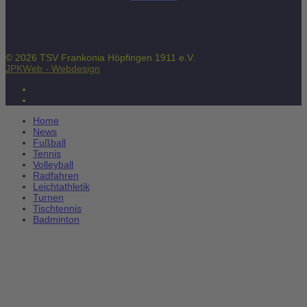
© 2026 TSV Frankonia Höpfingen 1911 e.V.
JPKWeb - Webdesign
Home
News
Fußball
Tennis
Volleyball
Radfahren
Leichtathletik
Turnen
Tischtennis
Badminton