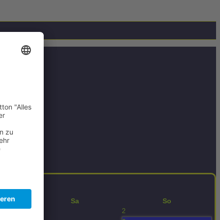
Sa
So
1
2