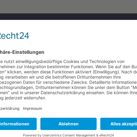
Mi
Do
Fr