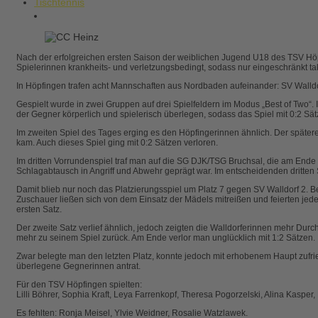
Tischtennis
Nach der erfolgreichen ersten Saison der weiblichen Jugend U18 des TSV Höpfin
Spielerinnen krankheits- und verletzungsbedingt, sodass nur eingeschränkt t
In Höpfingen trafen acht Mannschaften aus Nordbaden aufeinander: SV Wall
Gespielt wurde in zwei Gruppen auf drei Spielfeldern im Modus „Best of Two“
der Gegner körperlich und spielerisch überlegen, sodass das Spiel mit 0:2 Sät
Im zweiten Spiel des Tages erging es den Höpfingerinnen ähnlich. Der spätere
kam. Auch dieses Spiel ging mit 0:2 Sätzen verloren.
Im dritten Vorrundenspiel traf man auf die SG DJK/TSG Bruchsal, die am Ende
Schlagabtausch in Angriff und Abwehr geprägt war. Im entscheidenden dritten 
Damit blieb nur noch das Platzierungsspiel um Platz 7 gegen SV Walldorf 2. 
Zuschauer ließen sich von dem Einsatz der Mädels mitreißen und feierten jed
ersten Satz.
Der zweite Satz verlief ähnlich, jedoch zeigten die Walldorferinnen mehr Dur
mehr zu seinem Spiel zurück. Am Ende verlor man unglücklich mit 1:2 Sätzen.
Zwar belegte man den letzten Platz, konnte jedoch mit erhobenem Haupt zufrie
überlegene Gegnerinnen antrat.
Für den TSV Höpfingen spielten:
Lilli Böhrer, Sophia Kraft, Leya Farrenkopf, Theresa Pogorzelski, Alina Kaspe
Es fehlten: Ronja Meisel, Ylvie Weidner, Rosalie Watzlawek.