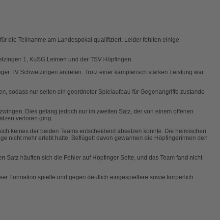
ür die Teilnahme am Landespokal qualifiziert. Leider fehlten einige
wetzingen 1, KuSG Leimen und der TSV Höpfingen.
ger TV Schwetzingen antreten. Trotz einer kämpferisch starken Leistung war
en, sodass nur selten ein geordneter Spielaufbau für Gegenangriffe zustande
zwingen. Dies gelang jedoch nur im zweiten Satz, der von einem offenen
ätzen verloren ging.
m sich keines der beiden Teams entscheidend absetzen konnte. Die heimischen
nge nicht mehr erlebt hatte. Beflügelt davon gewannen die Höpfingerinnen den
n Satz häuften sich die Fehler auf Höpfinger Seite, und das Team fand nicht
er Formation spielte und gegen deutlich eingespieltere sowie körperlich