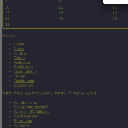
3
4
5
10
11
12
17
18
19
24
25
26
31
MENU
Home
News
Fußball
Tennis
Volleyball
Radfahren
Leichtathletik
Turnen
Tischtennis
Badminton
DER TSV HÖPFINGEN STELLT SICH VOR
Wir über uns
Die Vorstandschaft
Werde TSV Mitglied
Werbepartner
Sportecho
Kontakte