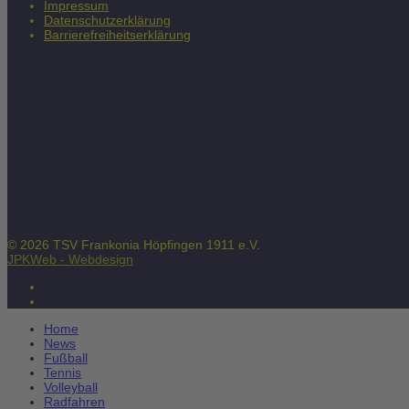
Impressum
Datenschutzerklärung
Barrierefreiheitserklärung
© 2026 TSV Frankonia Höpfingen 1911 e.V.
JPKWeb - Webdesign
Home
News
Fußball
Tennis
Volleyball
Radfahren