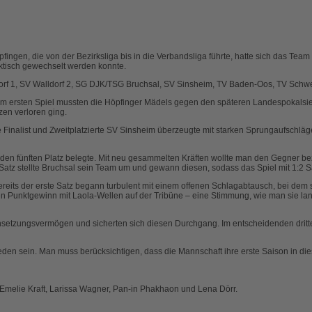
gen, die von der Bezirksliga bis in die Verbandsliga führte, hatte sich das Team f
aktisch gewechselt werden konnte.
dorf 1, SV Walldorf 2, SG DJK/TSG Bruchsal, SV Sinsheim, TV Baden-Oos, TV Sch
. Im ersten Spiel mussten die Höpfinger Mädels gegen den späteren Landespokalsie
zen verloren ging.
 Finalist und Zweitplatzierte SV Sinsheim überzeugte mit starken Sprungaufschläg
 den fünften Platz belegte. Mit neu gesammelten Kräften wollte man den Gegner be
Satz stellte Bruchsal sein Team um und gewann diesen, sodass das Spiel mit 1:2 S
Bereits der erste Satz begann turbulent mit einem offenen Schlagabtausch, bei de
en Punktgewinn mit Laola-Wellen auf der Tribüne – eine Stimmung, wie man sie la
chsetzungsvermögen und sicherten sich diesen Durchgang. Im entscheidenden dritte
den sein. Man muss berücksichtigen, dass die Mannschaft ihre erste Saison in dies
r, Emelie Kraft, Larissa Wagner, Pan-in Phakhaon und Lena Dörr.