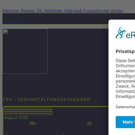
Nächster Beitrag: 29. Höpfinger Volleyball-Freizeitturnier
Weiter
Back To Top
TSV - VERANSTALTUNGSKALENDER
August 2026
Mo
Di