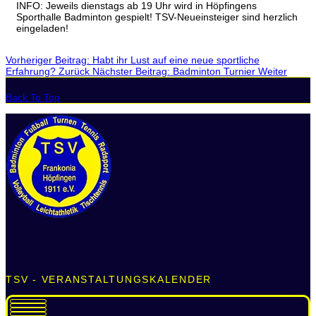
INFO: Jeweils dienstags ab 19 Uhr wird in Höpfingens
Sporthalle Badminton gespielt! TSV-Neueinsteiger sind herzlich
eingeladen!
Vorheriger Beitrag: Habt ihr Lust auf eine neue sportliche
Erfahrung?
Zurück
Nächster Beitrag: Badminton Turnier
Weiter
Back To Top
TSV - VERANSTALTUNGSKALENDER