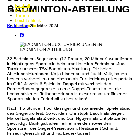
Fußball
BADMINTON-ABTEILUNG
Radfahren
Turnen
Leichtathletik
Tischtennis
Badminton
20. März 2024
32 Badminton-Begeisterte (12 Frauen, 20 Männer) wetteiferten
in Höpfingens Sporthalle beim traditionellen Badminton-Jux-
Turnier unserer TSV-Badminton-Abteilung. Die beiden
Abteilungsleiterinnen, Katja Lindenau und Judith Volk, hatten
bestens vorbereitet- und ebenso als Turnierleitung alles perfekt
im Griff. Jeweils 6 Spiele im Doppel mit wechselnden
Partner/Innen gegen stets neue Doppel-Teams hatten die
hochmotivierten TeilnehmerInnen in dieser rasant-raffinierten
Sportart mit den Federball zu bestreiten!
Nach 4,5 Stunden hochklassiger und spannender Spiele stand
das Siegertrio fest: So wurden Christoph Bauch als Sieger,
Marcel Engels als Zweit-, und Son Nguyen als Drittplatzierter
gewürdigt! Dank galt allen Teilnehmenden sowie den
Sponsoren der Sieger-Preise, somit Restaurant Schmitt,
Friseur Querschnitt und Fa. Leder-Kaiser!