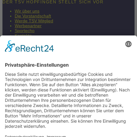
DER TSV HÖPFINGEN STELLT SICH VOR
Wir über uns
Die Vorstandschaft
Werde TSV Mitglied
Werbepartner
Sportecho
Kontakte
Impressum
Datenschutzerklärung
Barrierefreiheitserklärung
Fair & Regional
Mehr Infos
© 2026 TSV Frankonia Höpfingen 1911 e.V.
JPKWeb - Webdesign