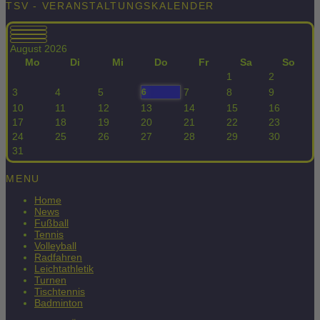
TSV - VERANSTALTUNGSKALENDER
August 2026
Mo
Di
Mi
Do
Fr
Sa
So
1
2
3
4
5
7
8
9
6
10
11
12
13
14
15
16
17
18
19
20
21
22
23
24
25
26
27
28
29
30
31
MENU
Home
News
Fußball
Tennis
Volleyball
Radfahren
Leichtathletik
Turnen
Tischtennis
Badminton