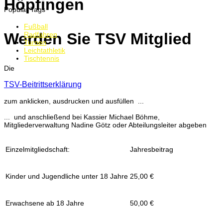
Höpfingen
Popular Tags
Fußball
Werden Sie TSV Mitglied
Radfahren
Turnen
Leichtathletik
Tischtennis
Die
TSV-Beitrittserklärung
zum anklicken, ausdrucken und ausfüllen ...
... und anschließend bei Kassier Michael Böhme,
Mitgliederverwaltung Nadine Götz oder Abteilungsleiter abgeben
Einzelmitgliedschaft:
Jahresbeitrag
Kinder und Jugendliche unter 18 Jahre
25,00 €
Erwachsene ab 18 Jahre
50,00 €