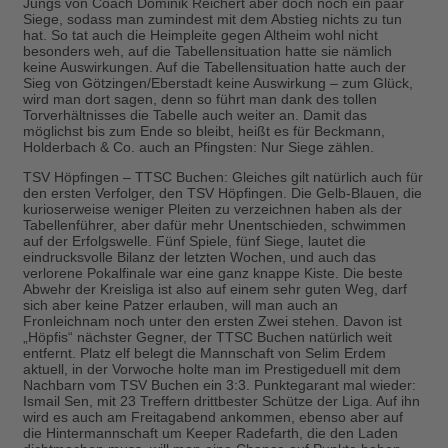
Jungs von Coach Dominik Reichert aber doch noch ein paar
Siege, sodass man zumindest mit dem Abstieg nichts zu tun
hat. So tat auch die Heimpleite gegen Altheim wohl nicht
besonders weh, auf die Tabellensituation hatte sie nämlich
keine Auswirkungen. Auf die Tabellensituation hatte auch der
Sieg von Götzingen/Eberstadt keine Auswirkung – zum Glück,
wird man dort sagen, denn so führt man dank des tollen
Torverhältnisses die Tabelle auch weiter an. Damit das
möglichst bis zum Ende so bleibt, heißt es für Beckmann,
Holderbach & Co. auch an Pfingsten: Nur Siege zählen.
TSV Höpfingen – TTSC Buchen:
Gleiches gilt natürlich auch für
den ersten Verfolger, den TSV Höpfingen. Die Gelb-Blauen, die
kurioserweise weniger Pleiten zu verzeichnen haben als der
Tabellenführer, aber dafür mehr Unentschieden, schwimmen
auf der Erfolgswelle. Fünf Spiele, fünf Siege, lautet die
eindrucksvolle Bilanz der letzten Wochen, und auch das
verlorene Pokalfinale war eine ganz knappe Kiste. Die beste
Abwehr der Kreisliga ist also auf einem sehr guten Weg, darf
sich aber keine Patzer erlauben, will man auch an
Fronleichnam noch unter den ersten Zwei stehen. Davon ist
„Höpfis“ nächster Gegner, der TTSC Buchen natürlich weit
entfernt. Platz elf belegt die Mannschaft von Selim Erdem
aktuell, in der Vorwoche holte man im Prestigeduell mit dem
Nachbarn vom TSV Buchen ein 3:3. Punktegarant mal wieder:
Ismail Sen, mit 23 Treffern drittbester Schütze der Liga. Auf ihn
wird es auch am Freitagabend ankommen, ebenso aber auf
die Hintermannschaft um Keeper Radefarth, die den Laden