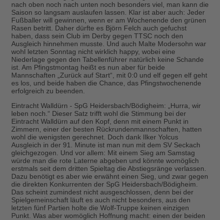
nach oben noch nach unten noch besonders viel, man kann die
Saison so langsam auslaufen lassen. Klar ist aber auch: Jeder
Fußballer will gewinnen, wenn er am Wochenende den grünen
Rasen betritt. Daher dürfte es Björn Felch auch gefuchst
haben, dass sein Club im Derby gegen TTSC noch den
Ausgleich hinnehmen musste. Und auch Malte Modersohn war
wohl letzten Sonntag nicht wirklich happy, wobei eine
Niederlage gegen den Tabellenführer natürlich keine Schande
ist. Am Pfingstmontag heißt es nun aber für beide
Mannschaften „Zurück auf Start“, mit 0:0 und elf gegen elf geht
es los, und beide haben die Chance, das Pfingstwochenende
erfolgreich zu beenden.
Eintracht Walldürn - SpG Heidersbach/Bödigheim:
„Hurra, wir
leben noch.“ Dieser Satz trifft wohl die Stimmung bei der
Eintracht Walldürn auf den Kopf, denn mit einem Punkt in
Zimmern, einer der besten Rückrundenmannschaften, hatten
wohl die wenigsten gerechnet. Doch dank Ilker Yolcus
Ausgleich in der 91. Minute ist man nun mit dem SV Seckach
gleichgezogen. Und vor allem: Mit einem Sieg am Samstag
würde man die rote Laterne abgeben und könnte womöglich
erstmals seit dem dritten Spieltag die Abstiegsränge verlassen.
Dazu benötigt es aber wie erwähnt einen Sieg, und zwar gegen
die direkten Konkurrenten der SpG Heidersbach/Bödigheim.
Das scheint zumindest nicht ausgeschlossen, denn bei der
Spielgemeinschaft läuft es auch nicht besonders, aus den
letzten fünf Partien holte die Wolf-Truppe keinen einzigen
Punkt. Was aber womöglich Hoffnung macht: einen der beiden