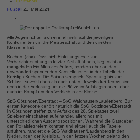
Tischtennis
Fußball
21. Mai 2024
Alle Augen richten sich einmal mehr auf die jeweiligen
Konkurrenten um die Meisterschaft und den direkten
Klassenerhalt
Buchen.
(cha). Dass sich Einleitungstexte zur
Vorberichterstattung in letzter Zeit oft ähneln, liegt nicht an
mangelnden Einfällen des Autors, sondern eher an den
unverändert spannenden Konstellationen in der Tabelle der
Kreisliga Buchen. Die Saison verspricht Spannung bis zum
Schluss, sowohl oben als auch unten. Jeweils drei Teams sind
noch in der Verlosung um die Plätze im Aufstiegsrennen, aber
auch im Kampf um den Verbleib in der Klasse.
SpG Götzingen/Eberstadt – SpG Waldhausen/Laudenberg:
Zur
ersten Kategorie gehört natürlich die SpG Götzingen/Eberstadt.
In Götzingen treffen zum Auftakt des 28. Spieltages zwei
Spielgemeinschaften aufeinander, allerdings mit
unterschiedlichen Ausgangspositionen. Während die Gastgeber
den Pokalsieg feiern konnten und aktuell auch die Tabelle
anführen, rangiert die SpG Waldhausen/Laudenberg in den
Niederungen der Kreisliga. In den letzten Wochen gelang den