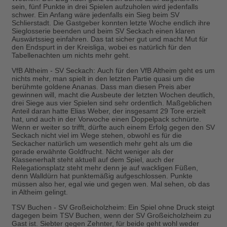
sein, fünf Punkte in drei Spielen aufzuholen wird jedenfalls
schwer. Ein Anfang wäre jedenfalls ein Sieg beim SV
Schlierstadt. Die Gastgeber konnten letzte Woche endlich ihre
Sieglosserie beenden und beim SV Seckach einen klaren
Auswärtssieg einfahren. Das tat sicher gut und macht Mut für
den Endspurt in der Kreisliga, wobei es natürlich für den
Tabellenachten um nichts mehr geht.
VfB Altheim - SV Seckach:
Auch für den VfB Altheim geht es um
nichts mehr, man spielt in den letzten Partie quasi um die
berühmte goldene Ananas. Dass man diesen Preis aber
gewinnen will, macht die Ausbeute der letzten Wochen deutlich,
drei Siege aus vier Spielen sind sehr ordentlich. Maßgeblichen
Anteil daran hatte Elias Weber, der insgesamt 29 Tore erzielt
hat, und auch in der Vorwoche einen Doppelpack schnürte.
Wenn er weiter so trifft, dürfte auch einem Erfolg gegen den SV
Seckach nicht viel im Wege stehen, obwohl es für die
Seckacher natürlich um wesentlich mehr geht als um die
gerade erwähnte Goldfrucht. Nicht weniger als der
Klassenerhalt steht aktuell auf dem Spiel, auch der
Relegationsplatz steht mehr denn je auf wackligen Füßen,
denn Walldürn hat punktemäßig aufgeschlossen. Punkte
müssen also her, egal wie und gegen wen. Mal sehen, ob das
in Altheim gelingt.
TSV Buchen - SV Großeicholzheim:
Ein Spiel ohne Druck steigt
dagegen beim TSV Buchen, wenn der SV Großeicholzheim zu
Gast ist. Siebter gegen Zehnter, für beide geht wohl weder