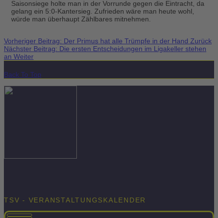
Saisonsiege holte man in der Vorrunde gegen die Eintracht, da
gelang ein 5:0-Kantersieg. Zufrieden wäre man heute wohl,
würde man überhaupt Zählbares mitnehmen.
Vorheriger Beitrag: Der Primus hat alle Trümpfe in der Hand
Zurück
Nächster Beitrag: Die ersten Entscheidungen im Ligakeller stehen
an
Weiter
Back To Top
TSV - VERANSTALTUNGSKALENDER