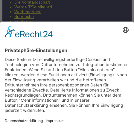
Die Vorstandschaft
Werde TSV Mitglied
Werbepartner
Sportecho
Kontakte
Impressum
Datenschutzerklärung
Barrierefreiheitserklärung
Fair & Regional
Mehr Infos
© 2026 TSV Frankonia Höpfingen 1911 e.V.
JPKWeb - Webdesign
Home