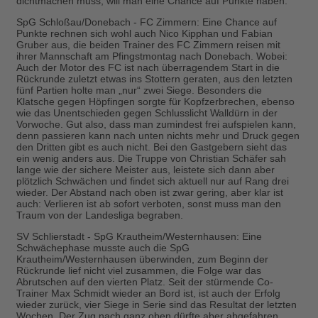
dichtmachen muss, will man eine Chance auf Punkte haben.
SpG Schloßau/Donebach - FC Zimmern:
Eine Chance auf
Punkte rechnen sich wohl auch Nico Kipphan und Fabian
Gruber aus, die beiden Trainer des FC Zimmern reisen mit
ihrer Mannschaft am Pfingstmontag nach Donebach. Wobei:
Auch der Motor des FC ist nach überragendem Start in die
Rückrunde zuletzt etwas ins Stottern geraten, aus den letzten
fünf Partien holte man „nur“ zwei Siege. Besonders die
Klatsche gegen Höpfingen sorgte für Kopfzerbrechen, ebenso
wie das Unentschieden gegen Schlusslicht Walldürn in der
Vorwoche. Gut also, dass man zumindest frei aufspielen kann,
denn passieren kann nach unten nichts mehr und Druck gegen
den Dritten gibt es auch nicht. Bei den Gastgebern sieht das
ein wenig anders aus. Die Truppe von Christian Schäfer sah
lange wie der sichere Meister aus, leistete sich dann aber
plötzlich Schwächen und findet sich aktuell nur auf Rang drei
wieder. Der Abstand nach oben ist zwar gering, aber klar ist
auch: Verlieren ist ab sofort verboten, sonst muss man den
Traum von der Landesliga begraben.
SV Schlierstadt - SpG Krautheim/Westernhausen:
Eine
Schwächephase musste auch die SpG
Krautheim/Westernhausen überwinden, zum Beginn der
Rückrunde lief nicht viel zusammen, die Folge war das
Abrutschen auf den vierten Platz. Seit der stürmende Co-
Trainer Max Schmidt wieder an Bord ist, ist auch der Erfolg
wieder zurück, vier Siege in Serie sind das Resultat der letzten
Wochen. Der Zug nach ganz oben dürfte aber abgefahren