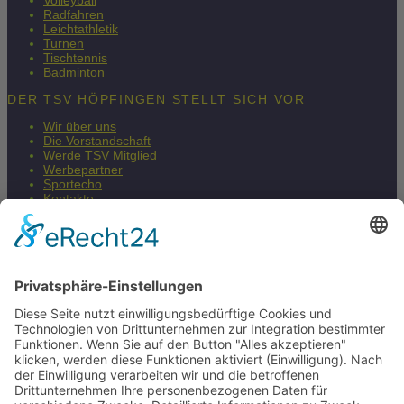
Volleyball
Radfahren
Leichtathletik
Turnen
Tischtennis
Badminton
DER TSV HÖPFINGEN STELLT SICH VOR
Wir über uns
Die Vorstandschaft
Werde TSV Mitglied
Werbepartner
Sportecho
Kontakte
Impressum
Datenschutzerklärung
Barrierefreiheitserklärung
Fair & Regional
Mehr Infos