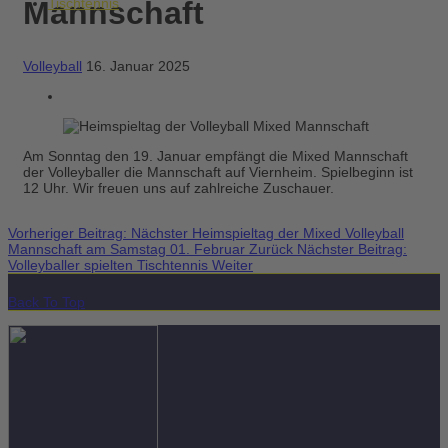
Mannschaft
Tischtennis
Volleyball
16. Januar 2025
Am Sonntag den 19. Januar empfängt die Mixed Mannschaft
der Volleyballer die Mannschaft auf Viernheim. Spielbeginn ist
12 Uhr. Wir freuen uns auf zahlreiche Zuschauer.
Vorheriger Beitrag: Nächster Heimspieltag der Mixed Volleyball
Mannschaft am Samstag 01. Februar
Zurück
Nächster Beitrag:
Volleyballer spielten Tischtennis
Weiter
Back To Top