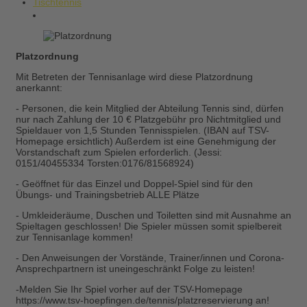
Tischtennis
Platzordnung
Mit Betreten der Tennisanlage wird diese Platzordnung
anerkannt:
- Personen, die kein Mitglied der Abteilung Tennis sind, dürfen
nur nach Zahlung der 10 € Platzgebühr pro Nichtmitglied und
Spieldauer von 1,5 Stunden Tennisspielen. (IBAN auf TSV-
Homepage ersichtlich) Außerdem ist eine Genehmigung der
Vorstandschaft zum Spielen erforderlich. (Jessi:
0151/40455334 Torsten:0176/81568924)
- Geöffnet für das Einzel und Doppel-Spiel sind für den
Übungs- und Trainingsbetrieb ALLE Plätze
- Umkleideräume, Duschen und Toiletten sind mit Ausnahme an
Spieltagen geschlossen! Die Spieler müssen somit spielbereit
zur Tennisanlage kommen!
- Den Anweisungen der Vorstände, Trainer/innen und Corona-
Ansprechpartnern ist uneingeschränkt Folge zu leisten!
-Melden Sie Ihr Spiel vorher auf der TSV-Homepage
https://www.tsv-hoepfingen.de/tennis/platzreservierung an!