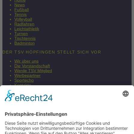
Home
News
Fußball
Tennis
Volleyball
Radfahren
Leichtathletik
Turnen
Tischtennis
Badminton
DER TSV HÖPFINGEN STELLT SICH VOR
Wir über uns
Die Vorstandschaft
Werde TSV Mitglied
Werbepartner
Sportecho
Kontakte
Impressum
Datenschutzerklärung
Barrierefreiheitserklärung
Fair & Regional