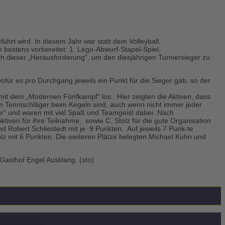
führt wird. In diesem Jahr war statt dem Volleyball,
n bestens vorbereitet: 1. Lego-Abwurf-Stapel-Spiel,
ich dieser „Herausforderung“, um den diesjährigen Turniersieger zu
für es pro Durchgang jeweils ein Punkt für die Sieger gab, so der
 mit dem „Modernen Fünfkampf“ los. Hier zeigten die Aktiven, dass
m Tennischläger beim Kegeln sind, auch wenn nicht immer jeder
ur“ und waren mit viel Spaß und Teamgeist dabei. Nach
iven für ihre Teilnahme, sowie C. Stolz für die gute Organisation
d Robert Schliestedt mit je 9 Punkten. Auf jeweils 7 Punk-te
olz mit 6 Punkten. Die weiteren Plätze belegten Michael Kuhn und
Gasthof Engel Ausklang. (sto)