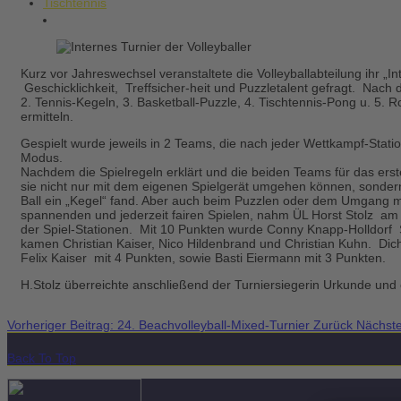
Tischtennis
Kurz vor Jahreswechsel veranstaltete die Volleyballabteilung ihr „In
Geschicklichkeit, Treffsicher-heit und Puzzletalent gefragt. Nach 
2. Tennis-Kegeln, 3. Basketball-Puzzle, 4. Tischtennis-Pong u. 5. 
ermitteln.
Gespielt wurde jeweils in 2 Teams, die nach jeder Wettkampf-Stati
Modus.
Nachdem die Spielregeln erklärt und die beiden Teams für das erst
sie nicht nur mit dem eigenen Spielgerät umgehen können, sondern
Ball ein „Kegel“ fand. Aber auch beim Puzzlen oder dem Umgang mi
spannenden und jederzeit fairen Spielen, nahm ÜL Horst Stolz am E
der Spiel-Stationen. Mit 10 Punkten wurde Conny Knapp-Holldorf Si
kamen Christian Kaiser, Nico Hildenbrand und Christian Kuhn. Dich
Felix Kaiser mit 4 Punkten, sowie Basti Eiermann m
H.Stolz überreichte anschließend der Turniersiegerin Urkunde und
Vorheriger Beitrag: 24. Beachvolleyball-Mixed-Turnier
Zurück
Nächste
Back To Top