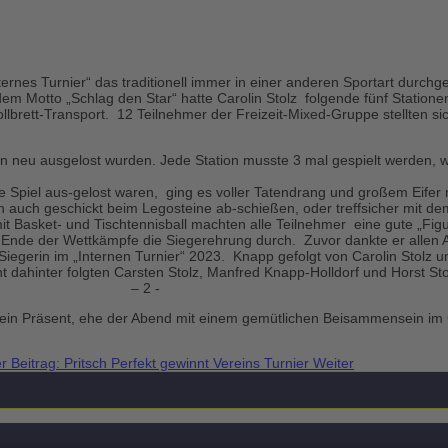
ternes Turnier“ das traditionell immer in einer anderen Sportart durchge
dem Motto „Schlag den Star“ hatte Carolin Stolz folgende fünf Statione
Rollbrett-Transport. 12 Teilnehmer der Freizeit-Mixed-Gruppe stellten s
on neu ausgelost wurden. Jede Station musste 3 mal gespielt werden, wo
e Spiel aus-gelost waren, ging es voller Tatendrang und großem Eifer
 auch geschickt beim Legosteine ab-schießen, oder treffsicher mit de
t Basket- und Tischtennisball machten alle Teilnehmer eine gute „Fig
nde der Wettkämpfe die Siegerehrung durch. Zuvor dankte er allen Akt
egerin im „Internen Turnier“ 2023. Knapp gefolgt von Carolin Stolz un
t dahinter folgten Carsten Stolz, Manfred Knapp-Holldorf und Horst St
it 3 Punkten. – 2 -
 ein Präsent, ehe der Abend mit einem gemütlichen Beisammensein im 
r Beitrag: Pritsch Perfekt gewinnt Vereins Turnier
Weiter