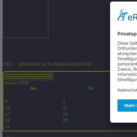
TSV - VERANSTALTUNGSKALENDER
August 2026
Mo
Di
3
4
5
10
11
12
17
18
19
24
25
26
31