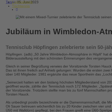
Tennis
05. Juni 2023
Leichtathletik
Tischtennis
Jubiläum in Wimbledon-Atm
Tennisclub Höpfingen zelebrierte sein 50-j
Höpfingen.
(adb) „50 Jahre Wimbledon-Atmosphäre in Höpfi“ hat de
Bilderausstellung mit den schönsten Erinnerungen des vergangene
Gleich in seiner Begrüßung verwies der Vorsitzende Torsten Hauck 
Das ist ihnen freilich auf Anhieb gelungen: Wurden die ersten zwe
über 140 Mitglieder. 1981 ergänzte das neue Sportheim das „Lochba
„Seinerzeit hatten wir den bislang höchsten Mitgliederstand von 20
geöffnet wurde, zählte der Tennisclub noch 172 Mitglieder. „Späte
der Vorsitzende. Trotzdem stellte man bis zu fünf Mannschaften pro
Torsten Hauck.
Als unbedingt positiv bezeichnete er die Damenmannschaft, die Mi
Oli Sauer betreuen wöchentlich bis zu 20 Kinder zwischen vier un
Ü50 mit Walldürn) gepflegt, bei den Frauen greift eine Ü60-Spielg