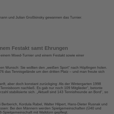
einem Festakt samt Ehrungen
 einem Mixed-Turnier und einem Festakt sowie einer
inen Wunsch: Sie wollten den „weißen Sport“ nach Höpfingen holen.
976 das Tennisgelände um den dritten Platz – und man freute sich
anft, aber doch konstant zurückging: Als der Wintergarten 1998
 Tennisboom nachließ. Es gab nur noch 109 Mitglieder“, betonte
hl stabilisierte sich. „Aktuell sind 143 Tennisfreunde an Bord“, so
 Berberich, Kordula Rabel, Walter Hilpert, Hans-Dieter Rusnak und
n lassen: Bei den Männern werden Spielgemeinschaften (Ü40 und
8-Spielgemeinschaft mit Walldürn gepflegt.