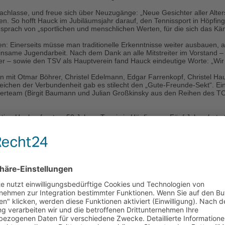
nachlasse, und freue sich über Neuzugänge: „Neue Gesichter aller Alter
. So hofft Hauck im Jubiläumsjahr darauf, den Tennissport in Höpfing
 sprach von „sportlichen und menschlichen Werten, für die sich das Kä
en: Einerseits müsse man traditionelle Erkenntnisse weiter ausbauen,
einsame Jugendarbeit. Nach dem Dank an alle Mitstreiter im Vorstand –
er – sowie den TSV als Hauptverein fand Hauck eindeutige Worte: „Wir s
mit Otmar Böhrer, Christel Edelmann, Edgar Farrenkopf, Christel Hauk
Zeichen der Verbundenheit gab es stilecht den „Gute-Freunde-Sekt“. E
erteam (Birgit Baumann und Julian Großkinsky aus den Reihen des TC
an Hauk erfreut zu 50 Jahren Tennis in Höpfingen: „Fünf Jahrzehnte S
ige Erfolgsgeschichte. Gekonnt zeigte er die Geschichte des Tennissp
ledon-Atmosphäre in Höpfi“ verdient gemacht haben und es weiterhin t
lpert, Peter Störzer, Christel Hauk und Christel Edelma
ächster Beitrag: Spiel und Spaß beim Tennis
Weiter