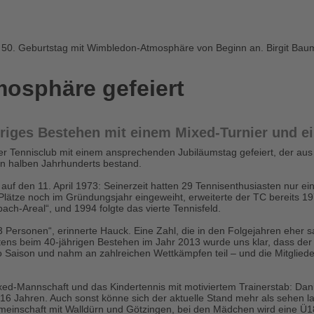
osphäre gefeiert
ähriges Bestehen mit einem Mixed-Turnier und 
r Tennisclub mit einem ansprechenden Jubiläumstag gefeiert, der aus
n halben Jahrhunderts bestand.
auf den 11. April 1973: Seinerzeit hatten 29 Tennisenthusiasten nur e
i Plätze noch im Gründungsjahr eingeweiht, erweiterte der TC bereits 1
ch-Areal“, und 1994 folgte das vierte Tennisfeld.
3 Personen“, erinnerte Hauck. Eine Zahl, die in den Folgejahren eher s
stens beim 40-jährigen Bestehen im Jahr 2013 wurde uns klar, dass der
 Saison und nahm an zahlreichen Wettkämpfen teil – und die Mitgliederza
xed-Mannschaft und das Kindertennis mit motiviertem Trainerstab: Dani
d 16 Jahren. Auch sonst könne sich der aktuelle Stand mehr als sehe
emeinschaft mit Walldürn und Götzingen, bei den Mädchen wird eine Ü1