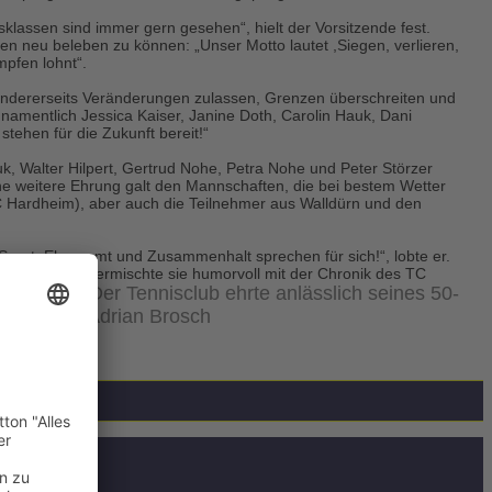
sklassen sind immer gern gesehen“, hielt der Vorsitzende fest.
en neu beleben zu können: „Unser Motto lautet ,Siegen, verlieren,
mpfen lohnt“.
 andererseits Veränderungen zulassen, Grenzen überschreiten und
 namentlich Jessica Kaiser, Janine Doth, Carolin Hauk, Dani
tehen für die Zukunft bereit!“
, Walter Hilpert, Gertrud Nohe, Petra Nohe und Peter Störzer
ine weitere Ehrung galt den Mannschaften, die bei bestem Wetter
 Hardheim), aber auch die Teilnehmer aus Walldürn und den
port, Ehrenamt und Zusammenhalt sprechen für sich!“, lobte er.
orts auf und vermischte sie humorvoll mit der Chronik des TC
Der Tennisclub ehrte anlässlich seines 50-
un.
nn. Fotos: Adrian Brosch