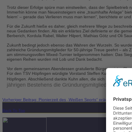
Trotz dieser Erfolge spüre man einstweilen, dass der Spielbetrieb 
Immerhin könne man Neueinsteigern eine „traumhafte Anlage“ bieten
feiern‘ – gerade das Verlieren muss man lernen“, berichtete er und
Für die Zukunft hieße es daher, gleich mehrere Wege zu beschreit
neue Gedanken finden. Als ein erklärtes Ziel definierte er die gem
Berberich, Kordula Rabel, Walter Hilpert, Mathias Götz und Oli Sau
Zukunft bedingt jedoch ebenso das Wahren der Wurzeln. So wurden 
zahlreiche Gründungsmitglieder für 50-jährige Treue geehrt – als 
am stimmungsvollen Mixed-Turnier teilgenommen hatten: Das Sieg
eigenen Reihen wurden mit Lob und Dank bedacht.
Vor dem gemeinsamen Abendessen gratulierte Bürgermeister Christi
Für den TSV Höpfingen würdigte Vorstand Steffen Kuhn die beständ
Höpfingen. Abschließend dankte Kuhn allen, die sich um die „Wimb
jährigen Bestehens die Gründungsmitglieder Walter Hi
Vorheriger Beitrag: Pionierzeit des „Weißen Sports“ prägend
Zurück
N
Back To Top