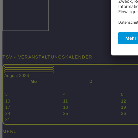
TSV - VERANSTALTUNGSKALENDER
August 2026
Mo
Di
3
4
5
10
11
12
17
18
19
24
25
26
31
MENU