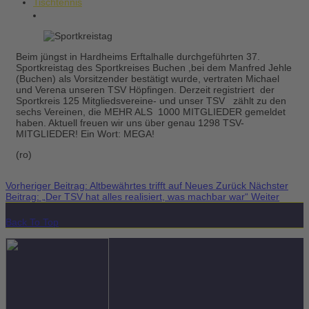
Tischtennis
Beim jüngst in Hardheims Erftalhalle durchgeführten 37.
Sportkreistag des Sportkreises Buchen ,bei dem Manfred Jehle
(Buchen) als Vorsitzender bestätigt wurde, vertraten Michael
und Verena unseren TSV Höpfingen. Derzeit registriert der
Sportkreis 125 Mitgliedsvereine- und unser TSV zählt zu den
sechs Vereinen, die MEHR ALS 1000 MITGLIEDER gemeldet
haben. Aktuell freuen wir uns über genau 1298 TSV-
MITGLIEDER! Ein Wort: MEGA!
(ro)
Vorheriger Beitrag: Altbewährtes trifft auf Neues
Zurück
Nächster
Beitrag: „Der TSV hat alles realisiert, was machbar war“
Weiter
Back To Top