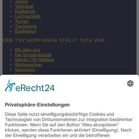
Tennis
Volleyball
Radfahren
Leichtathletik
Turnen
Tischtennis
Badminton
DER TSV HÖPFINGEN STELLT SICH VOR
Wir über uns
Die Vorstandschaft
Werde TSV Mitglied
Werbepartner
Sportecho
Kontakte
Impressum
Datenschutzerklärung
Barrierefreiheitserklärung
Fair & Regional
Mehr Infos