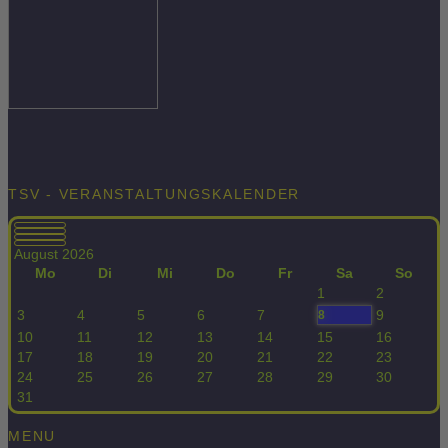
TSV - VERANSTALTUNGSKALENDER
August 2026
Mo
Di
Mi
Do
Fr
Sa
So
1
2
3
4
5
6
7
9
8
10
11
12
13
14
15
16
17
18
19
20
21
22
23
24
25
26
27
28
29
30
31
MENU