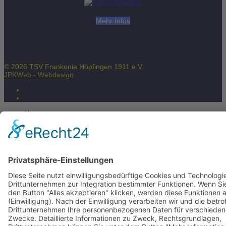
Mehr Infos
© 2026 TSV Frankonia Höpfingen 1911 e.V.
JPKWeb - Webdesign
Home
News
Fußball
Tennis
Volleyball
Radfahren
Leichtathletik
Turnen
Tischtennis
Badminton