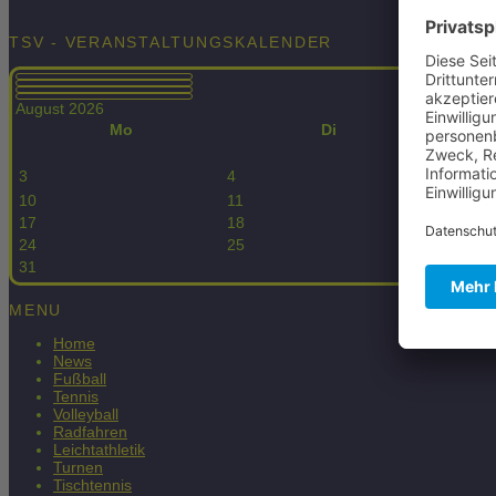
TSV - VERANSTALTUNGSKALENDER
August 2026
Mo
Di
3
4
5
10
11
12
17
18
19
24
25
26
31
MENU
Home
News
Fußball
Tennis
Volleyball
Radfahren
Leichtathletik
Turnen
Tischtennis