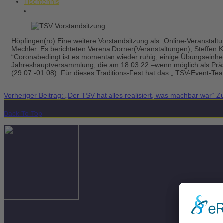
Tischtennis
Höpfingen(ro) Eine weitere Vorstandsitzung als „Online-Veranstal
Mechler. Es berichteten Verena Dorner(Veranstaltungen), Steffen 
“Coronabedingt ist es momentan wieder ruhig; einige Übungseinheit
Jahreshauptversammlung, die am 18.03.22 –wenn möglich als Präsenz
(29.07.-01.08). Für dieses Traditions-Fest hat das „ TSV-Event-
Vorheriger Beitrag: „Der TSV hat alles realisiert, was machbar war“
Z
Back To Top