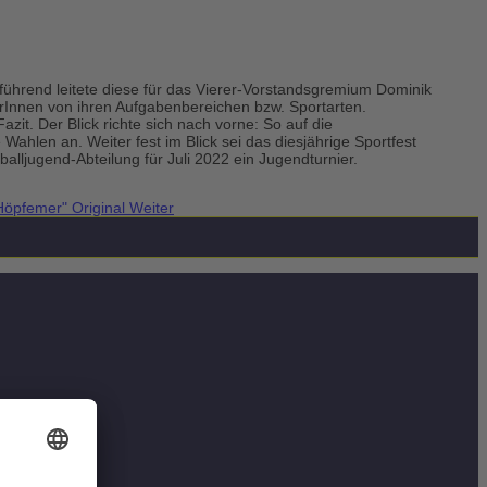
führend leitete diese für das Vierer-Vorstandsgremium Dominik
erInnen von ihren Aufgabenbereichen bzw. Sportarten.
it. Der Blick richte sich nach vorne: So auf die
hlen an. Weiter fest im Blick sei das diesjährige Sportfest
-Fußballjugend-Abteilung für Juli 2022 ein Jugendturnier.
"Höpfemer" Original
Weiter