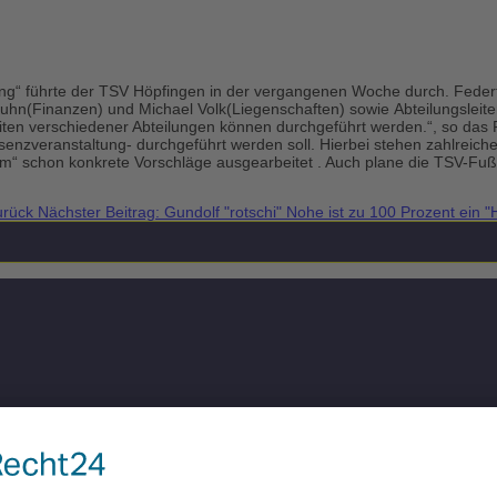
tung“ führte der TSV Höpfingen in der vergangenen Woche durch. Feder
Kuhn(Finanzen) und Michael Volk(Liegenschaften) sowie Abteilungsleit
en verschiedener Abteilungen können durchgeführt werden.“, so das Faz
veranstaltung- durchgeführt werden soll. Hierbei stehen zahlreiche Wa
Team“ schon konkrete Vorschläge ausgearbeitet . Auch plane die TSV
urück
Nächster Beitrag: Gundolf "rotschi" Nohe ist zu 100 Prozent ein 