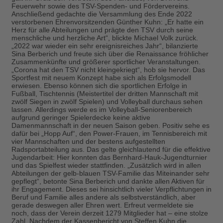
Feuerwehr sowie des TSV-Spenden- und Fördervereins.
Anschließend gedachte die Versammlung des Ende 2022
verstorbenen Ehrenvorsitzenden Günther Kuhn: „Er hatte ein
Herz für alle Abteilungen und prägte den TSV durch seine
menschliche und herzliche Art“, blickte Michael Volk zurück.
„2022 war wieder ein sehr ereignisreiches Jahr“, bilanzierte
Sina Berberich und freute sich über die Renaissance fröhlicher
Zusammenkünfte und größerer sportlicher Veranstaltungen.
„Corona hat den TSV nicht kleingekriegt“, hob sie hervor. Das
Sportfest mit neuem Konzept habe sich als Erfolgsmodell
erwiesen. Ebenso können sich die sportlichen Erfolge in
Fußball, Tischtennis (Meistertitel der dritten Mannschaft mit
zwölf Siegen in zwölf Spielen) und Volleyball durchaus sehen
lassen. Allerdings werde es im Volleyball-Seniorenbereich
aufgrund geringer Spielerdecke keine aktive
Damenmannschaft in der neuen Saison geben. Positiv sehe es
dafür bei „Hopp Auf“, den Power-Frauen, im Tennisbereich mit
vier Mannschaften und der bestens aufgestellten
Radsportabteilung aus. Das gelte gleichlautend für die effektive
Jugendarbeit: Hier konnten das Bernhard-Hauk-Jugendturnier
und das Spielfest wieder stattfinden. „Zusätzlich wird in allen
Abteilungen der gelb-blauen TSV-Familie das Miteinander sehr
gepflegt“, betonte Sina Berberich und dankte allen Aktiven für
ihr Engagement. Dieses sei hinsichtlich vieler Verpflichtungen in
Beruf und Familie alles andere als selbstverständlich, aber
gerade deswegen aller Ehren wert. Erfreut vermeldete sie
noch, dass der Verein derzeit 1279 Mitglieder hat – eine stolze
Zahl. Nachdem der Kassenbericht von Steffen Kuhn die