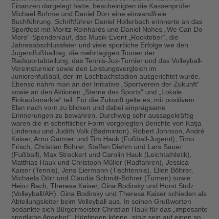
Finanzen dargelegt hatte, bescheinigten die Kassenprüfer
Michael Böhme und Daniel Dörr eine einwandfreie
Buchführung. Schriftführer Daniel Hollerbach erinnerte an das
Sportfest mit Moritz Reinhards und Daniel Nohes „We Can Do
More“-Spendenlauf, das Musik-Event „Rocktober“, die
Jahresabschlussfeier und viele sportliche Erfolge wie den
Jugendfußballtag, die mehrtägigen Touren der
Radsportabteilung, das Tennis-Jux-Turnier und das Volleyball-
Vereinsturnier sowie den Leistungsvergleich im
Juniorenfußball, der im Lochbachstadion ausgerichtet wurde.
Ebenso nahm man an der Initiative „Sportverein der Zukunft“
sowie an den Aktionen „Sterne des Sports“ und „Lokale
Einkaufsmärkte“ teil. Für die Zukunft gelte es, mit positivem
Elan nach vorn zu blicken und dabei einprägsame
Erinnerungen zu bewahren. Durchweg sehr aussagekräftig
waren die in schriftlicher Form vorgelegten Berichte von Katja
Lindenau und Judith Volk (Badminton), Robert Johnson, André
Kaiser, Arno Gärtner und Tim Hauk (Fußball-Jugend), Timo
Frisch, Christian Böhrer, Steffen Diehm und Lars Sauer
(Fußball), Max Streckert und Carolin Hauk (Leichtathletik),
Matthias Hauk und Christoph Müller (Radfahren), Jessica
Kaiser (Tennis), Jens Eiermann (Tischtennis), Ellen Böhrer,
Michaela Dörr und Claudia Schmitt-Böhrer (Turnen) sowie
Heinz Bach, Theresa Kaiser, Gina Bodirsky und Horst Stolz
(Volleyball/AH). Gina Bodirsky und Theresa Kaiser schieden als
Abteilungsleiter beim Volleyball aus. In seinen Grußworten
bedankte sich Bürgermeister Christian Hauk für das „imposante
sportliche Angebot“. Höpfingen könne „stolz sein auf einen so