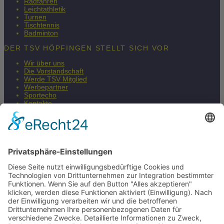
Radfahren
Leichtathletik
Turnen
Tischtennis
Badminton
DER TSV HÖPFINGEN STELLT SICH VOR
Wir über uns
Die Vorstandschaft
Werde TSV Mitglied
Werbepartner
Sportecho
Kontakte
Impressum
Datenschutzerklärung
Barrierefreiheitserklärung
Fair & Regional
Mehr Infos