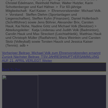
Christel Edelmann, Reinhold Hefner, Walter Hutzler, Karin
Schottenberger und Karl Häfner. > Für 60-jährige
Mitgliedschaft: Karl Kaiser. > Ehrenvorsitzender: Michael Volk.
> Vorstand: Steffen Diehm (Sportanlagen und
Liegenschaften), Steffen Kuhn (Finanzen), Daniel Hollerbach
(Schriftführer) sowie Jens Böhrer, Alexander Brix, Carsten
Hauk, Kai Nohe, Nadine Götz und Michael Volk (Beisitzer) >
Abteilungsleiter: Katja Lindenau und Judith Volk (Badminton),
Carolin Hauk und Max Streckert (Leichtathletik), Matthias Hauk
und Christoph Müller (Radfahren), Mara Weinlein und Carsten
Stolz (Volleyball) sowie Torsten Hauck und Jessica Kaiser
(Tennis). adb +
Vorheriger Beitrag: Michael Volk zum Ehrenvorsitzenden ernannt
Zurück
Nächster Beitrag: TSV-JAHRESHAUPTVERSAMMLUNG
AUF 21. APRIL VERLEGT
Weiter
Back To Top