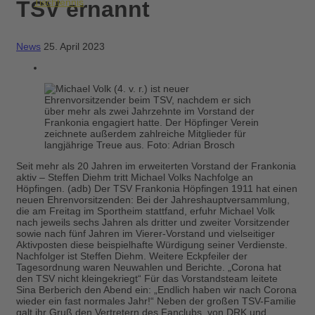
TSV ernannt
Tischtennis
News
25. April 2023
Seit mehr als 20 Jahren im erweiterten Vorstand der Frankonia
aktiv – Steffen Diehm tritt Michael Volks Nachfolge an
Höpfingen. (adb) Der TSV Frankonia Höpfingen 1911 hat einen
neuen Ehrenvorsitzenden: Bei der Jahreshauptversammlung,
die am Freitag im Sportheim stattfand, erfuhr Michael Volk
nach jeweils sechs Jahren als dritter und zweiter Vorsitzender
sowie nach fünf Jahren im Vierer-Vorstand und vielseitiger
Aktivposten diese beispielhafte Würdigung seiner Verdienste.
Nachfolger ist Steffen Diehm. Weitere Eckpfeiler der
Tagesordnung waren Neuwahlen und Berichte. „Corona hat
den TSV nicht kleingekriegt“ Für das Vorstandsteam leitete
Sina Berberich den Abend ein: „Endlich haben wir nach Corona
wieder ein fast normales Jahr!“ Neben der großen TSV-Familie
galt ihr Gruß den Vertretern des Fanclubs, von DRK und