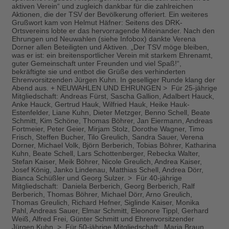
aktiven Verein“ und zugleich dankbar für die zahlreichen
Aktionen, die der TSV der Bevölkerung offeriert. Ein weiteres
Grußwort kam von Helmut Häfner: Seitens des DRK-
Ortsvereins lobte er das hervorragende Miteinander. Nach den
Ehrungen und Neuwahlen (siehe Infobox) dankte Verena
Dorner allen Beteiligten und Aktiven. „Der TSV möge bleiben,
was er ist: ein breitensportlicher Verein mit starkem Ehrenamt,
guter Gemeinschaft unter Freunden und viel Spaß!“,
bekräftigte sie und entbot die Grüße des verhinderten
Ehrenvorsitzenden Jürgen Kuhn. In geselliger Runde klang der
Abend aus. + NEUWAHLEN UND EHRUNGEN > Für 25-jährige
Mitgliedschaft: Andreas Fürst, Sascha Gallion, Adalbert Hauck,
Anke Hauck, Gertrud Hauk, Wilfried Hauk, Heike Hauk-
Estenfelder, Liane Kuhn, Dieter Metzger, Benno Schell, Beate
Schmitt, Kim Schöne, Thomas Böhrer, Jan Eiermann, Andreas
Fortmeier, Peter Geier, Mirjam Stolz, Dorothe Wagner, Timo
Frisch, Steffen Bucher, Tilo Greulich, Sandra Sauer, Verena
Dorner, Michael Volk, Björn Berberich, Tobias Böhrer, Katharina
Kuhn, Beate Schell, Lars Schottenberger, Rebecka Walter,
Stefan Kaiser, Meik Böhrer, Nicole Greulich, Andrea Kaiser,
Josef König, Janko Lindenau, Matthias Schell, Andrea Dörr,
Bianca Schüßler und Georg Sulzer. > Für 40-jährige
Mitgliedschaft: Daniela Berberich, Georg Berberich, Ralf
Berberich, Thomas Böhrer, Michael Dörr, Arno Greulich,
Thomas Greulich, Richard Hefner, Siglinde Kaiser, Monika
Pahl, Andreas Sauer, Elmar Schmitt, Eleonore Tippl, Gerhard
Weiß, Alfred Frei, Günter Schmitt und Ehrenvorsitzender
Jürgen Kuhn. > Für 50-jährige Mitgliedschaft: Maria Braun,