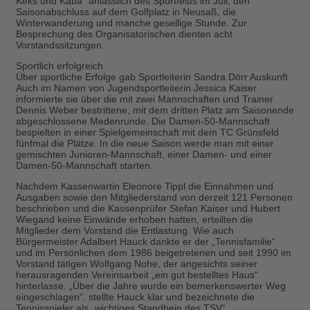
Keks und Kaba“ anlässlich des Sportfests im Juli, den
Saisonabschluss auf dem Golfplatz in Neusaß, die
Winterwanderung und manche gesellige Stunde. Zur
Besprechung des Organisatorischen dienten acht
Vorstandssitzungen.
Sportlich erfolgreich
Über sportliche Erfolge gab Sportleiterin Sandra Dörr Auskunft.
Auch im Namen von Jugendsportleiterin Jessica Kaiser
informierte sie über die mit zwei Mannschaften und Trainer
Dennis Weber bestrittene, mit dem dritten Platz am Saisonende
abgeschlossene Medenrunde. Die Damen-50-Mannschaft
bespielten in einer Spielgemeinschaft mit dem TC Grünsfeld
fünfmal die Plätze. In die neue Saison werde man mit einer
gemischten Junioren-Mannschaft, einer Damen- und einer
Damen-50-Mannschaft starten.
Nachdem Kassenwartin Eleonore Tippl die Einnahmen und
Ausgaben sowie den Mitgliederstand von derzeit 121 Personen
beschrieben und die Kassenprüfer Stefan Kaiser und Hubert
Wiegand keine Einwände erhoben hatten, erteilten die
Mitglieder dem Vorstand die Entlastung. Wie auch
Bürgermeister Adalbert Hauck dankte er der „Tennisfamilie“
und im Persönlichen dem 1986 beigetretenen und seit 1990 im
Vorstand tätigen Wolfgang Nohe, der angesichts seiner
herausragenden Vereinsarbeit „ein gut bestelltes Haus“
hinterlasse. „Über die Jahre wurde ein bemerkenswerter Weg
eingeschlagen“, stellte Hauck klar und bezeichnete die
Tennisspieler als „wichtiges Standbein des TSV“.