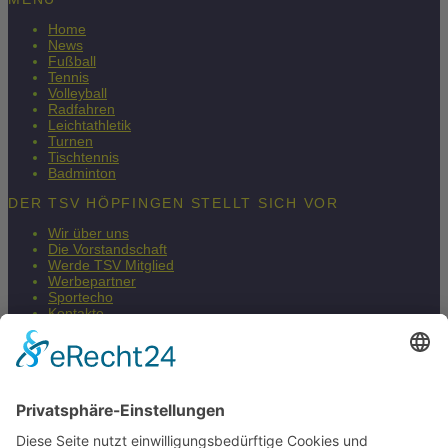
Home
News
Fußball
Tennis
Volleyball
Radfahren
Leichtathletik
Turnen
Tischtennis
Badminton
DER TSV HÖPFINGEN STELLT SICH VOR
Wir über uns
Die Vorstandschaft
Werde TSV Mitglied
Werbepartner
Sportecho
Kontakte
Impressum
Datenschutzerklärung
Barrierefreiheitserklärung
Fair & Regional