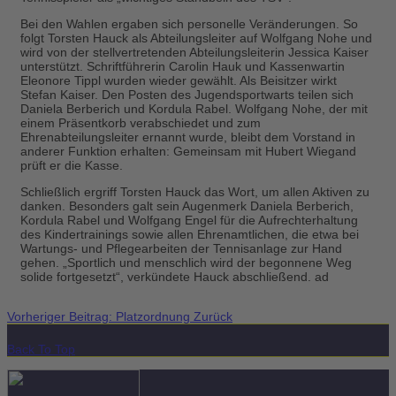
Bei den Wahlen ergaben sich personelle Veränderungen. So
folgt Torsten Hauck als Abteilungsleiter auf Wolfgang Nohe und
wird von der stellvertretenden Abteilungsleiterin Jessica Kaiser
unterstützt. Schriftführerin Carolin Hauk und Kassenwartin
Eleonore Tippl wurden wieder gewählt. Als Beisitzer wirkt
Stefan Kaiser. Den Posten des Jugendsportwarts teilen sich
Daniela Berberich und Kordula Rabel. Wolfgang Nohe, der mit
einem Präsentkorb verabschiedet und zum
Ehrenabteilungsleiter ernannt wurde, bleibt dem Vorstand in
anderer Funktion erhalten: Gemeinsam mit Hubert Wiegand
prüft er die Kasse.
Schließlich ergriff Torsten Hauck das Wort, um allen Aktiven zu
danken. Besonders galt sein Augenmerk Daniela Berberich,
Kordula Rabel und Wolfgang Engel für die Aufrechterhaltung
des Kindertrainings sowie allen Ehrenamtlichen, die etwa bei
Wartungs- und Pflegearbeiten der Tennisanlage zur Hand
gehen. „Sportlich und menschlich wird der begonnene Weg
solide fortgesetzt“, verkündete Hauck abschließend. ad
Vorheriger Beitrag: Platzordnung
Zurück
Back To Top