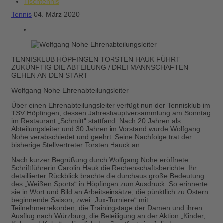
Tischtennis
Tennis
04. März 2020
TENNISKLUB HÖPFINGEN TORSTEN HAUK FÜHRT
ZUKÜNFTIG DIE ABTEILUNG / DREI MANNSCHAFTEN
GEHEN AN DEN START
Wolfgang Nohe Ehrenabteilungsleiter
Über einen Ehrenabteilungsleiter verfügt nun der Tennisklub im
TSV Höpfingen, dessen Jahreshauptversammlung am Sonntag
im Restaurant „Schmitt“ stattfand: Nach 20 Jahren als
Abteilungsleiter und 30 Jahren im Vorstand wurde Wolfgang
Nohe verabschiedet und geehrt. Seine Nachfolge trat der
bisherige Stellvertreter Torsten Hauck an.
Nach kurzer Begrüßung durch Wolfgang Nohe eröffnete
Schriftführerin Carolin Hauk die Rechenschaftsberichte. Ihr
detaillierter Rückblick brachte die durchaus große Bedeutung
des „Weißen Sports“ in Höpfingen zum Ausdruck. So erinnerte
sie in Wort und Bild an Arbeitseinsätze, die pünktlich zu Ostern
beginnende Saison, zwei „Jux-Turniere“ mit
Teilnehmerrekorden, die Trainingstage der Damen und ihren
Ausflug nach Würzburg, die Beteiligung an der Aktion „Kinder,